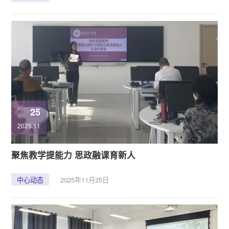
25
2025.11
聚焦教学提能力 思政融课育新人
中心动态
2025年11月25日