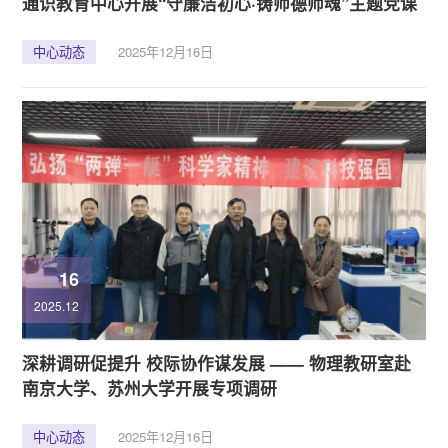
通识教育中心开展“守廉洁初心·铸师德师魂”主题党课
中心动态
2025年12月16日
16
2025.12
深耕调研促提升 校际协作谋发展 —— 物理教研室赴
南京大学、苏州大学开展专项调研
中心动态
2025年12月16日