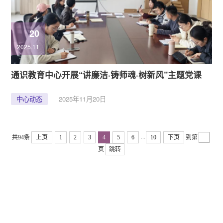
20
2025.11
通识教育中心开展“讲廉洁·铸师魂·树新风”主题党课
中心动态
2025年11月20日
...
共94条
上页
1
2
3
4
5
6
10
下页
到第
页
跳转