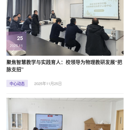
25
2025.11
聚焦智慧教学与实践育人：校领导为物理教研发展“把
脉支招”
中心动态
2025年11月25日