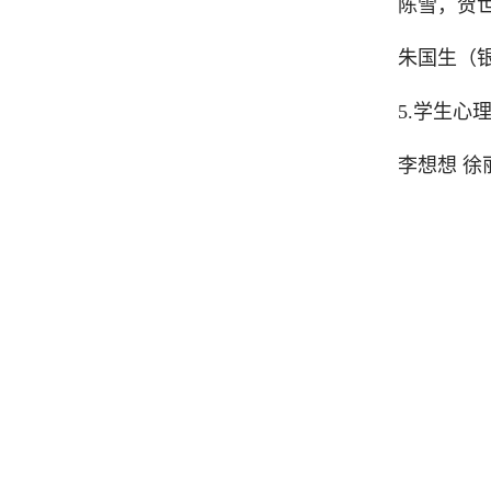
陈雪，贺
朱国生（
5.学生心
李想想 徐