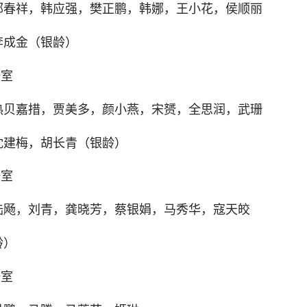
郭春祥，韩应强，樊正鹏，韩娜，王小花，侯顺丽
李成金（银龄）
研室
热贝嘉措，贾美多，颜小燕，宋赟，全思润，武珊
沈建梅，胡长青（银龄）
研室
陆飏，刘青，龚晓芳，蔡银娟，马秀华，寇天皎
龄）
研室