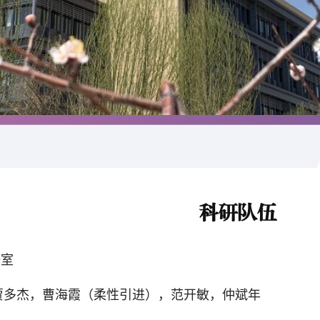
科研队伍
研室
贾多杰，曹海霞（柔性引进），范开敏，仲斌年