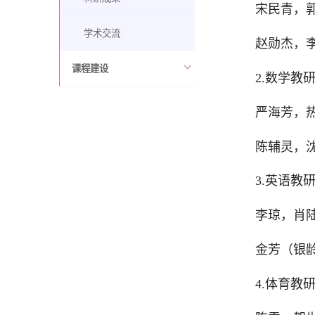
宋民青，
学术交流
赵勋杰，
课程建设
2.数学教
严海芳，
陈辅灵，
3.英语教
李琼，肖
金芳（银
4.体育教