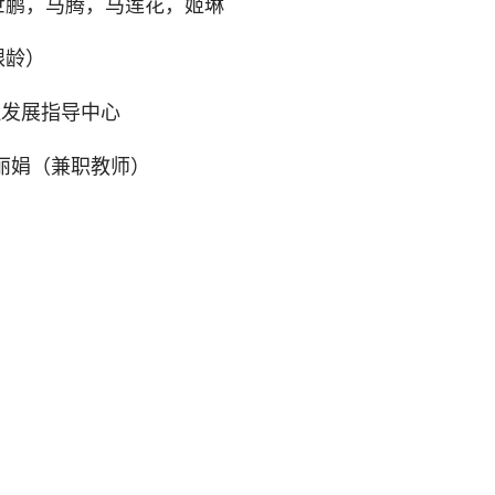
世鹏，马腾，马莲花，姬琳
银龄）
理发展指导中心
丽娟（兼职教师）