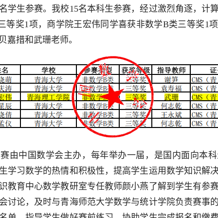
86名学生参赛。我校15名本科生参赛，经过激烈角逐，计
三等奖1项，商学院王宏伟同学喜获非数学B类三等奖1
贝嘉措和武珊老师。
竞赛由中国数学会主办，每年举办一届，是国内面向本科
生学习数学的热情和积极性，提高学生运用数学知识解
识教育中心数学教研室专任教师颜小燕了解到学生有参
会讨论，及时与青海师范大学数学与统计学院负责赛事
名单，指导学生做好赛前练习，协助学生完成报名和缴