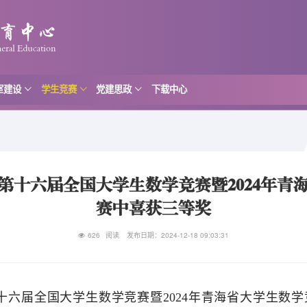
室建设
学生竞赛
党建思政
下载中心
第十六届全国大学生数学竞赛暨2024年青
赛中喜获三等奖
626
阅读
发布日期：2024-12-18 09:03:31
9日第十六届全国大学生数学竞赛暨2024年青海省大学生