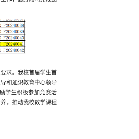
定要求。我校首届学生首
领导和通识教育中心领导
励学生积极参加竞赛活
素养，推动我校数学课程