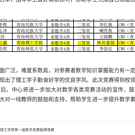
面广泛，难度系数高，对参赛者数学知识掌握能力有一
现出了理工学子勤奋好学的优良学风。此次竞赛得到校
今后，中心将进一步加大对数学各类竞赛活动的宣传，鼓
大对一线教师的鼓励和支持，帮助学生进一步提升数学
青海理工学院第一届数学竞赛圆满落幕