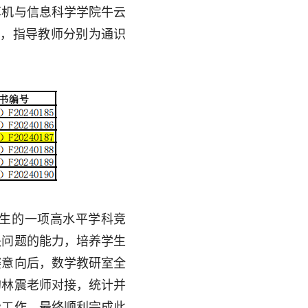
算机与信息科学学院牛云
项，指导教师分别为通识
生的一项高水平学科竞
决问题的能力，培养学生
赛意向后，数学教研室全
的林震老师对接，统计并
费工作，最终顺利完成此